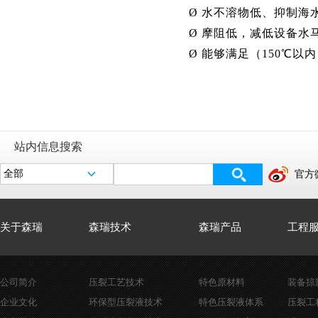
无土相屏蔽暂堵低伤害钻井液
Ø
水不溶物低、抑制海
高效封堵防塌钻井液
Ø
摩阻低，减低设备水
复合盐聚合物防塌钻井液
Ø
能够满足（150℃以
站内信息搜索
官方
关于森瑞
森瑞技术
森瑞产品
工程
公司简介
压裂工艺技术
特色原材料
装备掠
企业文化
环保型压裂液技术
特色压裂液体系
压裂工