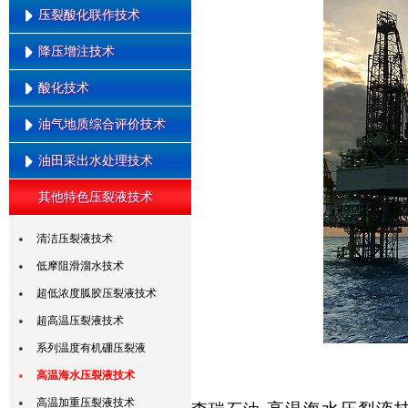
水平井油管底封拖动压裂工艺技
压裂酸化联作技术
可回收压裂液技术
术
回注水压裂液技术
降压增注技术
水平井泵送桥塞分段压裂技术
酸性表面活性剂压裂液
可回收线性胶压裂液技术
水平井连续油管底封拖动压裂技
交联酸压裂技术
酸化技术
低渗油藏纳米降压增注
术
油气地质综合评价技术
多缝压裂技术
多氢酸酸化技术
复杂储层前置酸压裂技术
暂堵酸化技术
油田采出水处理技术
油气勘探综合研究技术
多级加砂压裂技术
清洁转向酸酸化技术
低渗透储层综合评价技术
其他特色压裂液技术
油田采出水处理技术
变排量压裂技术
变粘酸酸化技术
油气储量计算与评价技术
深层煤压裂技术
清洁压裂液技术
层间转向压裂技术
低摩阻滑溜水技术
泵送桥塞压裂技术
超低浓度胍胶压裂液技术
裂缝控制压裂技术
超高温压裂液技术
煤层顶板间接压裂技术
系列温度有机硼压裂液
高能气体压裂技术
高温海水压裂液技术
水力喷射压裂技术
高温加重压裂液技术