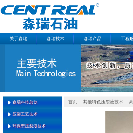
关于森瑞
森瑞技术
森瑞产品
工程
首页
其他特色压裂液技术
森瑞科技总览
压裂工艺技术
森瑞科技总览
环保型压裂液技术
缝内暂堵转向压裂技术