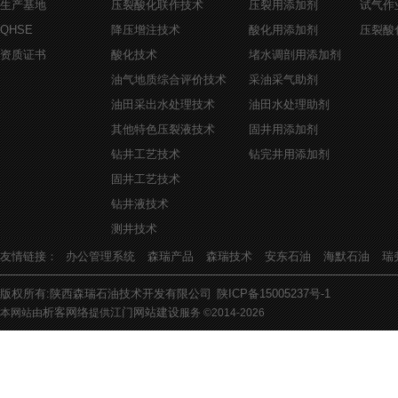
生产基地
压裂酸化联作技术
压裂用添加剂
试气作
QHSE
降压增注技术
酸化用添加剂
压裂酸
资质证书
酸化技术
堵水调剖用添加剂
油气地质综合评价技术
采油采气助剂
油田采出水处理技术
油田水处理助剂
其他特色压裂液技术
固井用添加剂
钻井工艺技术
钻完井用添加剂
固井工艺技术
钻井液技术
测井技术
友情链接：
办公管理系统
森瑞产品
森瑞技术
安东石油
海默石油
瑞
版权所有:陕西森瑞石油技术开发有限公司
陕ICP备15005237号-1
析客网络
江门网站建设
本网站由
提供
服务 ©2014-
2026