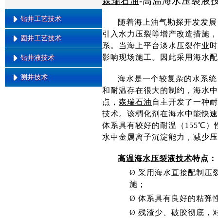
-
高温海水压裂液
森瑞石油
连续油管压裂技术
钻井工艺技术
随着海上油气勘探开发发展
一体化压裂液技术
引入水力压裂等增产改造措施，
固井工艺技术
限流法分层压裂技术
钻井与地质导向一体化
系。当海上平台淡水压裂作业时
前置解堵液压裂技术
MWD \ LWD
影响现场施工。因此采用海水配
钻井液技术
低压易漏地层低密度固井技术
二次加砂压裂工艺技术
井下涡轮发电
防窜水泥
测井技术
海水是一个较复杂的水系统
无土相油基钻井液
EMWD
柔性水泥固井
和耐温存在很大的制约，海水中
水基钻井液用多功能增粘抑制剂
老井综合复查与解释技术
点，
森瑞石油
自主开发了一种耐
(Lv)
技术。该稠化剂在海水中能快速
致密油气层测井定量评价技术
油基钻井液用降滤失剂
体系具有较好的耐温（155℃
特低渗油气层测井产能预测技术
油基钻井液用润湿剂
水中金属离子沉淀能力，减少压
低阻油气层测井综合识别技术
油基钻井液用提切剂
高温海水压裂液技术
特点：
油基钻井液用增粘剂
Ø
采用海水直接配制压
油基钻井液用复合乳化剂
施；
高性能油基钻井液体系
Ø
体系具有良好的粘弹
传统油基钻井液体系
Ø
残渣少、破胶彻底，