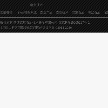
测井技术
友情链接：
办公管理系统
森瑞产品
森瑞技术
安东石油
海默石油
瑞
版权所有:陕西森瑞石油技术开发有限公司
陕ICP备15005237号-1
析客网络
江门网站建设
本网站由
提供
服务 ©2014-
2026