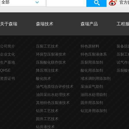
官方
关于森瑞
森瑞技术
森瑞产品
工程
公司简介
压裂工艺技术
特色原材料
装备掠
企业文化
环保型压裂液技术
特色压裂液体系
压裂工
生产基地
压裂酸化联作技术
压裂用添加剂
试气作
QHSE
降压增注技术
酸化用添加剂
压裂酸
资质证书
酸化技术
堵水调剖用添加剂
油气地质综合评价技术
采油采气助剂
油田采出水处理技术
油田水处理助剂
其他特色压裂液技术
固井用添加剂
钻井工艺技术
钻完井用添加剂
固井工艺技术
钻井液技术