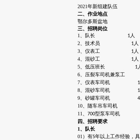
2021年新组建队伍
二、作业地点
鄂尔多斯盆地
三、招聘岗位
1、队长
人
1
2、技术员
人
1
3、仪表工
人
1
4、混砂工
人
1
5、低压班长
1
6、压裂车司机兼
7、仪表车司机
1
8、混砂车司机
1
9、砂罐车司机
4
10、随车吊车司
11、
型泵车司
700
四、招聘要求
1
、队长
01）有
年以上工作经验，具
5