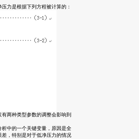
净压力是根据下列方程被计算的：
仅有两种类型参数的调整会影响到
分析中的一个关键变量，原因是全
误差，特别是对于低净压力的情况