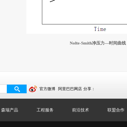
Nolte-Smith净压力—时间曲线
官方微博
阿里巴巴网店
分享：
森瑞产品
工程服务
前沿技术
联盟合作