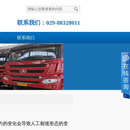
联系我们：
029-88328011
联系我们
力的变化会导致人工裂缝形态的变