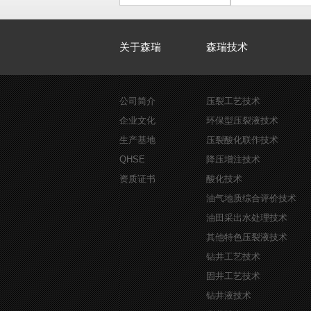
低阻油气层测井综合识别技术
关于森瑞
森瑞技术
公司简介
压裂工艺技术
企业文化
环保型压裂液技术
生产基地
压裂酸化联作技术
QHSE
降压增注技术
资质证书
酸化技术
油气地质综合评价技术
油田采出水处理技术
其他特色压裂液技术
钻井工艺技术
固井工艺技术
钻井液技术