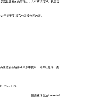
显著提高钻井液的悬浮能力，具有剪切稀释、抗高温
桶，平均偏差大于等于零,其它包装按合同约定。
；
raDril 高性能油基钻井液体系中使用，可保证悬浮、携
5%～1.0%。
陕西森瑞石油/centrealoil