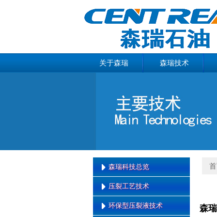
关于森瑞
森瑞技术
首
森瑞科技总览
压裂工艺技术
森瑞科技总览
环保型压裂液技术
森瑞
缝内暂堵转向压裂技术