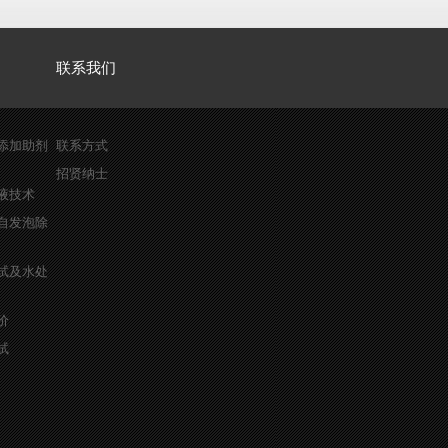
联系我们
添加助剂
联系方式
招贤纳士
液技术
自发泡除
试及水处
价
试