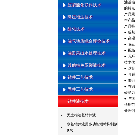
油基钻
水平井油管底封拖动压裂工艺技
压裂酸化联作技术
可回收压裂液技术
的特点
术
产品规
回注水压裂液技术
降压增注技术
水平井泵送桥塞分段压裂技术
酸性表面活性剂压裂液
本产品采
可回收线性胶压裂液技术
产品特
水平井连续油管底封拖动压裂技
交联酸压裂技术
酸化技术
低渗油藏纳米降压增注
● 提
术
● 高
油气地质综合评价技术
多缝压裂技术
多氢酸酸化技术
● 保
● 配
复杂储层前置酸压裂技术
暂堵酸化技术
油田采出水处理技术
油气勘探综合研究技术
● 无
多级加砂压裂技术
清洁转向酸酸化技术
技术优
低渗透储层综合评价技术
其他特色压裂液技术
油田采出水处理技术
● 达
变排量压裂技术
变粘酸酸化技术
油气储量计算与评价技术
● 可
钻井工艺技术
深层煤压裂技术
清洁压裂液技术
● 兼
● 在
层间转向压裂技术
低摩阻滑溜水技术
固井工艺技术
钻井与地质导向一体化
砂能力
泵送桥塞压裂技术
超低浓度胍胶压裂液技术
● 与
MWD \ LWD
钻井液技术
低压易漏地层低密度固井技术
适用范
裂缝控制压裂技术
超高温压裂液技术
井下涡轮发电
处理剂
防窜水泥
煤层顶板间接压裂技术
系列温度有机硼压裂液
无土相油基钻井液
EMWD
柔性水泥固井
高能气体压裂技术
高温海水压裂液技术
水基钻井液用多功能增粘抑制剂
(Lv)
水力喷射压裂技术
高温加重压裂液技术