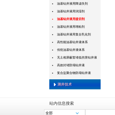
油基钻井液用降滤失剂
连续油管压裂技术
油基钻井液用润湿剂
一体化压裂液技术
油基钻井液用提切剂
限流法分层压裂技术
油基钻井液用增粘剂
前置解堵液压裂技术
油基钻井液用复合乳化剂
二次加砂压裂工艺技术
高性能油基钻井液体系
传统油基钻井液体系
无土相屏蔽暂堵低伤害钻井液
高效封堵防塌钻井液
复合盐聚合物防塌钻井液
测井技术
老井综合复查与解释技术
站内信息搜索
致密油气层测井定量评价技术
特低渗油气层测井产能预测技术