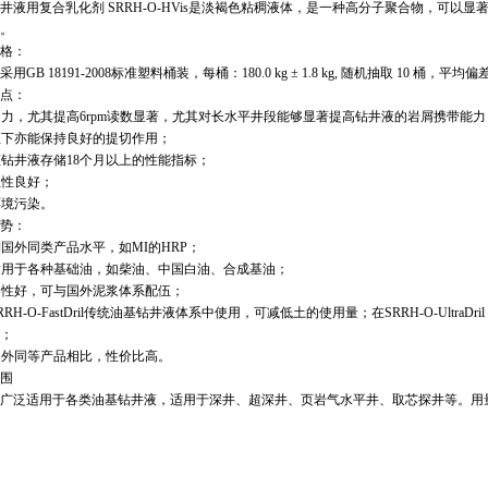
井液用复合乳化剂 SRRH-O-HVis是淡褐色粘稠液体，是一种高分子聚合物，可以
。
格：
用GB 18191-2008标准塑料桶装，每桶：180.0 kg ± 1.8 kg, 随机抽取 10 
点：
切力，尤其提高6rpm读数显著，尤其对长水平井段能够显著提高钻井液的岩屑携带能力
温下亦能保持良好的提切作用；
证钻井液存储18个月以上的性能指标；
伍性良好；
环境污染。
势：
到国外同类产品水平，如MI的HRP；
适用于各种基础油，如柴油、中国白油、合成基油；
容性好，可与国外泥浆体系配伍；
SRRH-O-FastDril传统油基钻井液体系中使用，可减低土的使用量；在SRRH-O-Ult
；
国外同等产品相比，性价比高。
围
广泛适用于各类油基钻井液，适用于深井、超深井、页岩气水平井、取芯探井等。用量0.