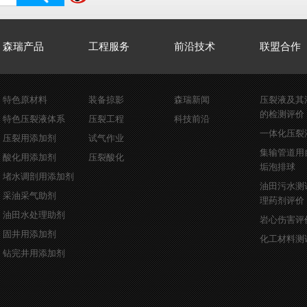
森瑞产品
工程服务
前沿技术
联盟合作
特色原材料
装备掠影
森瑞新闻
压裂液及其
的检测评价
特色压裂液体系
压裂工程
科技前沿
一体化压裂
压裂用添加剂
试气作业
集输管道用
酸化用添加剂
压裂酸化
垢泡排球
堵水调剖用添加剂
油田污水测
采油采气助剂
理药剂评价
油田水处理助剂
岩心伤害评
固井用添加剂
化工材料测
钻完井用添加剂