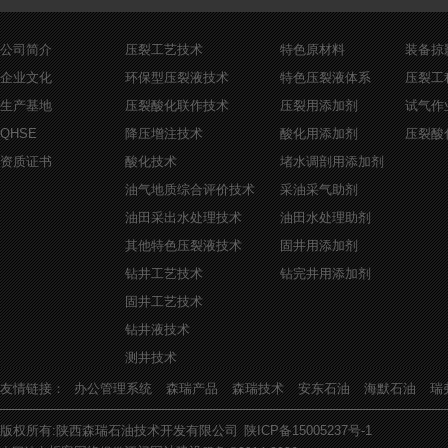
钻井液用降滤失剂
公司简介
压裂工艺技术
特色原材料
装备掠
钻井液用多功能降滤失剂
企业文化
环保型压裂液技术
特色压裂液体系
压裂工
钻井液用多功能增粘抑制剂
生产基地
压裂酸化联作技术
压裂用添加剂
试气作
QHSE
降压增注技术
酸化用添加剂
压裂酸
资质证书
酸化技术
堵水调剖用添加剂
油气地质综合评价技术
采油采气助剂
油田采出水处理技术
油田水处理助剂
其他特色压裂液技术
固井用添加剂
钻井工艺技术
钻完井用添加剂
固井工艺技术
钻井液技术
测井技术
友情链接：
办公管理系统
森瑞产品
森瑞技术
安东石油
海默石油
瑞
版权所有:陕西森瑞石油技术开发有限公司
陕ICP备15005237号-1