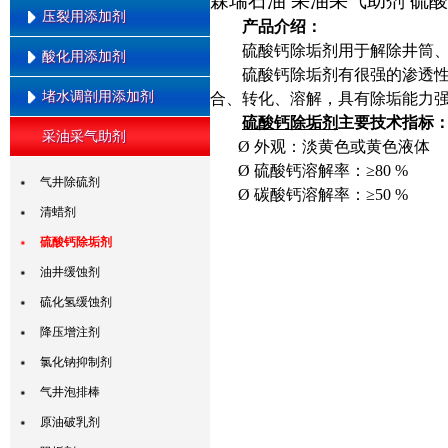
森瑞石油
采油采气助剂
硫酸
环氧丙基铵
压裂用添加剂
可回收线性胶压裂液
产品介绍：
聚醚
硫酸钙除垢剂用于解除井筒
线性胶压裂液
酸化用添加剂
超低浓度胍胶交联剂
聚合阳离子乳液
硫酸钙除垢剂
有很强的渗透
滑溜水压裂液
高温有机硼交联剂
堵水调剖用添加剂
合、转化、溶解，具有除垢能力
酸化用破乳助排剂
可回收清洁压裂液
硫酸钙除垢剂
主要技术指标
超高温交联剂
酸化用稠化剂
采油采气助剂
清洁压裂液
中等强度凝胶堵剂
Ø
外观：淡黄色或黄色液体
起泡剂
酸化用中温缓蚀剂
Ø
硫酸钙溶解率：≥80 %
高强度凝胶堵剂
气井用多功能复合添加剂
气井除硫剂
酸化用高温缓蚀剂
Ø
碳酸钙溶解率：≥50 %
聚合物深部调剖剂
压裂用原油萃取剂
清蜡剂
酸化用减阻剂
中低强度凝胶堵剂
压裂用减阻剂
硫酸钙除垢剂
酸化用铁离子稳定剂
树脂类堵剂
中低温有机硼交联剂
油井缓蚀剂
酸化用高温铁离子稳定剂
调剖升压剂
中高温有机硼交联剂
硫化氢缓蚀剂
酸化用助排剂
气井助排剂
降压增注剂
酸化用起泡剂
油井助排剂
氯化钠抑制剂
酸化用暂堵剂
油井用破乳助排剂
气井泡排棒
酸化用互溶剂
压裂用抗油起泡剂
原油破乳剂
抗酸渣剂