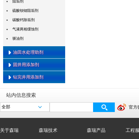
粘土稳定剂
阻垢剂
压裂用水锁（水伤害）处理剂
硫酸钡锶阻垢剂
压裂用低温激活剂
碳酸钙除垢剂
压裂用耐温增强剂
气液两相缓蚀剂
压裂用胶囊破胶剂
驱油剂
油井用多功能复合添加剂
油田水处理助剂
油溶型压裂用多缝转向剂
固井用添加剂
水溶型压裂用多缝转向剂
混凝剂
底水压裂控制剂
除氧剂
钻完井用添加剂
固井隔离剂
注水用缓蚀阻垢剂
固井水泥消泡剂
钻井液用抗高温接枝淀粉
絮凝剂
站内信息搜索
固井减轻剂
钻井液用两性离子聚合物降粘剂
注水用螯合剂
固井水泥减阻剂
官方
钻井液用油气层保护剂
固井水泥降失水剂
低固相钻井液用增粘降滤失剂
固井水泥缓凝剂
钻井液用极压液体润滑剂
关于森瑞
森瑞技术
森瑞产品
工程
钻井液用屏蔽暂堵剂