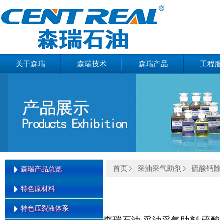
关于森瑞
森瑞技术
森瑞产品
工程
首页
采油采气助剂
硫酸钙
森瑞产品总览
特色原材料
森瑞产品总览
特色压裂液体系
氟碳表面活性剂